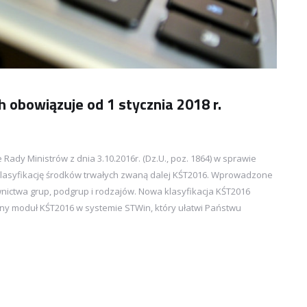
 obowiązuje od 1 stycznia 2018 r.
Rady Ministrów z dnia 3.10.2016r. (Dz.U., poz. 1864) w sprawie
 klasyfikację środków trwałych zwaną dalej KŚT2016. Wprowadzone
ictwa grup, podgrup i rodzajów. Nowa klasyfikacja KŚT2016
lny moduł KŚT2016 w systemie STWin, który ułatwi Państwu