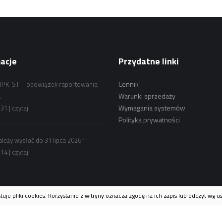
acje
Przydatne linki
Cennik
i JPK-ST – obowiązek raportowania
Warunki sprzedaży
.
Wymagania systemów
31 |
czytaj
Polityka prywatności
ależy wysłać do 31 lipca 2026r.
14 |
czytaj
uje pliki cookies. Korzystanie z witryny oznacza zgodę na ich zapis lub odczyt wg u