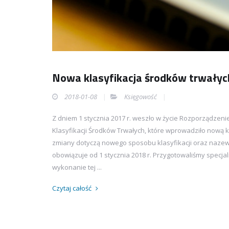
Nowa klasyfikacja środków trwałych
2018-01-08
Księgowość
Z dniem 1 stycznia 2017 r. weszło w życie Rozporządzenie 
Klasyfikacji Środków Trwałych, które wprowadziło nową
zmiany dotyczą nowego sposobu klasyfikacji oraz nazewn
obowiązuje od 1 stycznia 2018 r. Przygotowaliśmy specja
wykonanie tej ...
Czytaj całość