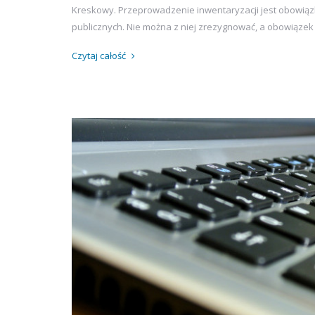
Kreskowy. Przeprowadzenie inwentaryzacji jest obowiązk
publicznych. Nie można z niej zrezygnować, a obowiązek
Czytaj całość