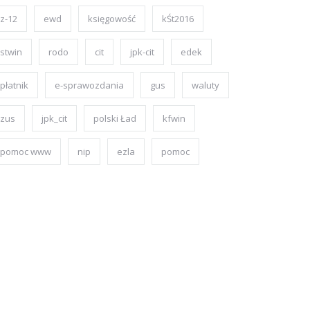
z-12
ewd
księgowość
kŚt2016
stwin
rodo
cit
jpk-cit
edek
płatnik
e-sprawozdania
gus
waluty
zus
jpk_cit
polski Ład
kfwin
pomoc www
nip
ezla
pomoc