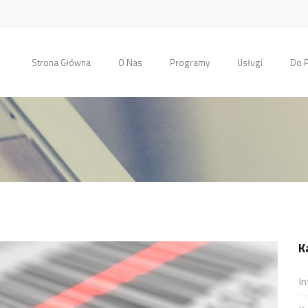
Strona Główna
O Nas
Programy
Usługi
Do 
K
In