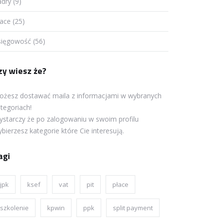
dry (9)
ace (25)
sięgowość (56)
zy wiesz że?
ożesz dostawać maila z informacjami w wybranych
tegoriach!
starczy że po zalogowaniu w swoim profilu
bierzesz kategorie które Cie interesują.
agi
jpk
ksef
vat
pit
płace
szkolenie
kpwin
ppk
split payment