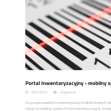
Portal Inwentaryzacyjny - mobilny 
2021-09-03
Księgowość
Do przeprowadzenia inwentaryzacji środków trwałych (w
oferty na mobilny system Portal Inwentaryzacyjny, dzia