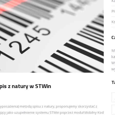
Ka
Pł
K
C
M
ka
Wy
wy
T
spis z natury w STWin
yposażenia) metodą spisu z natury, proponujemy skorzystać z
łający jako uzupełnienie systemu STWin poprzez moduł Mobilny Kod