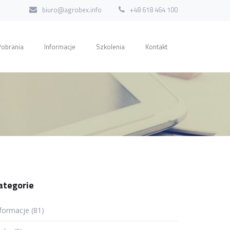
biuro@agrobex.info
+48 618 464 100
Pobrania
Informacje
Szkolenia
Kontakt
ategorie
formacje (81)