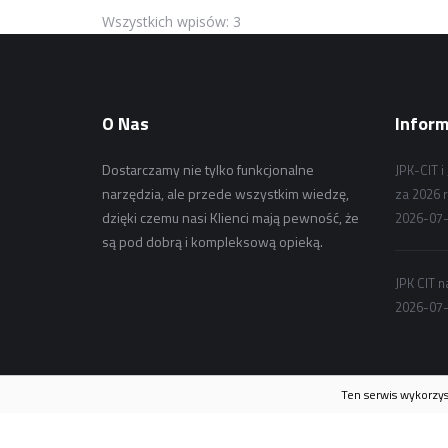
Wszystkich wpisów: 3
O Nas
Inform
Dostarczamy nie tylko funkcjonalne
JPK-CIT 
narzędzia, ale przede wszystkim wiedzę,
za 2026 r
dzięki czemu nasi Klienci mają pewność, że
2026-07-
są pod dobrą i kompleksową opieką.
JPK CIT n
2026-07-
Ten serwis wykorzyst