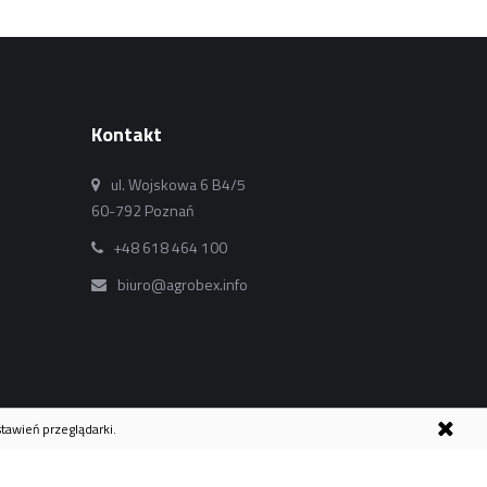
Kontakt
ul. Wojskowa 6 B4/5
60-792 Poznań
+48 618 464 100
biuro@agrobex.info
stawień przeglądarki.