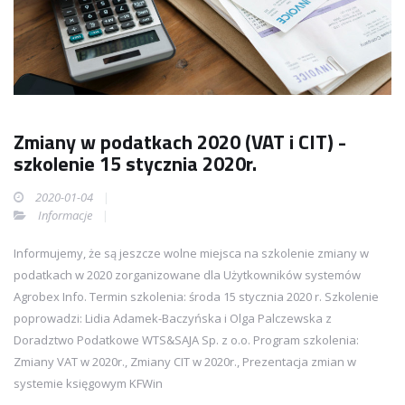
Zmiany w podatkach 2020 (VAT i CIT) -
szkolenie 15 stycznia 2020r.
2020-01-04
Informacje
Informujemy, że są jeszcze wolne miejsca na szkolenie zmiany w
podatkach w 2020 zorganizowane dla Użytkowników systemów
Agrobex Info. Termin szkolenia: środa 15 stycznia 2020 r. Szkolenie
poprowadzi: Lidia Adamek-Baczyńska i Olga Palczewska z
Doradztwo Podatkowe WTS&SAJA Sp. z o.o. Program szkolenia:
Zmiany VAT w 2020r., Zmiany CIT w 2020r., Prezentacja zmian w
systemie księgowym KFWin