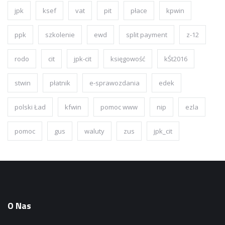
jpk
ksef
vat
pit
płace
kpwin
ppk
szkolenie
ewd
split payment
z-12
rodo
cit
jpk-cit
księgowość
kŚt2016
stwin
płatnik
e-sprawozdania
edek
polski Ład
kfwin
pomoc www
nip
ezla
pomoc
gus
waluty
zus
jpk_cit
O Nas