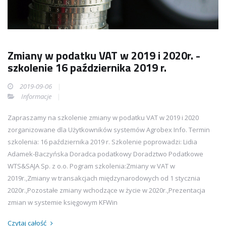
Zmiany w podatku VAT w 2019 i 2020r. -
szkolenie 16 października 2019 r.
2019-09-06
Informacje
Zapraszamy na szkolenie zmiany w podatku VAT w 2019 i 2020
zorganizowane dla Użytkowników systemów Agrobex Info. Termin
szkolenia: 16 października 2019 r. Szkolenie poprowadzi: Lidia
Adamek-Baczyńska Doradca podatkowy Doradztwo Podatkowe
WTS&SAJA Sp. z o.o. Pogram szkolenia:Zmiany w VAT w
2019r.,Zmiany w transakcjach międzynarodowych od 1 stycznia
2020r.,Pozostałe zmiany wchodzące w życie w 2020r.,Prezentacja
zmian w systemie księgowym KFWin
Czytaj całość