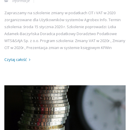
Informacje
Zapraszamy na szkolenie zmiany w podatkach CIT i VAT w 2020
zorganizowane dla Użytkowników systemów Agrobex Info. Termin
szkolenia: środa 15 stycznia 2020 r. Szkolenie poprowadzi: Lidia
Adamek-Baczyńska Doradca podatkowy Doradztwo Podatkowe
WTS&SAJA Sp. z o.o. Program szkolenia: Zmiany VAT w 2020r., Zmiany
CIT w 2020r., Prezentacja zmian w systemie księgowym KFWin
Czytaj całość