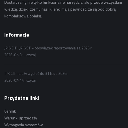
Dostarczamy nie tylko funkcjonalne narzędzia, ale przede wszystkim
wiedzę, dzięki czemu nasi Klienci mają pewność, że są pod dobrą i
kompleksową opieką.
Informacje
JPK-CIT i JPK-ST – obowiązek raportowania za 2026 r.
2026-07-31 |
czytaj
JPK CIT należy wysłać do 31 lipca 2026r.
2026-07-14 |
czytaj
Przydatne linki
Cennik
Warunki sprzedaży
Wymagania systemów