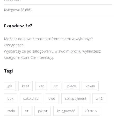
Księgowość (56)
Czy wiesz że?
Możesz dostawać maila z informacjami w wybranych
kategoriach!
Wystarczy że po zalogowaniu w swoim profilu wybierzesz
kategorie które Cie interesują.
Tagi
jpk
ksef
vat
pit
płace
kpwin
ppk
szkolenie
ewd
split payment
z-12
rodo
cit
jpk-cit
księgowość
kŚt2016