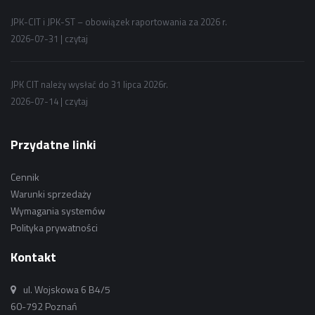
JPK-CIT i JPK-ST – obowiązek raportowania za 2026 r.
2026-07-31 |
czytaj
JPK CIT należy wysłać do 31 lipca 2026r.
2026-07-14 |
czytaj
Przydatne linki
Cennik
Warunki sprzedaży
Wymagania systemów
Polityka prywatności
Kontakt
ul. Wojskowa 6 B4/5
60-792 Poznań