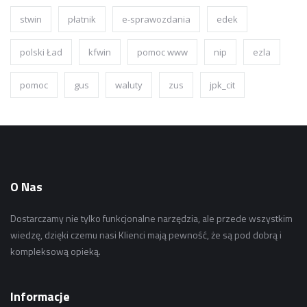
stwin
płatnik
e-sprawozdania
edek
polski Ład
kfwin
pomoc www
nip
ezla
pomoc
gus
waluty
zus
jpk_cit
O Nas
Dostarczamy nie tylko funkcjonalne narzędzia, ale przede wszystkim
wiedzę, dzięki czemu nasi Klienci mają pewność, że są pod dobrą i
kompleksową opieką.
Informacje