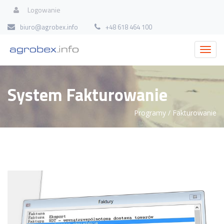
Logowanie
biuro@agrobex.info
+48 618 464 100
System Fakturowanie
Programy
/ Fakturowanie