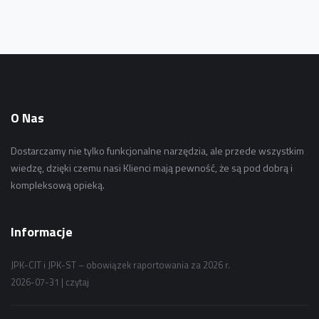
O Nas
Dostarczamy nie tylko funkcjonalne narzędzia, ale przede wszystkim
wiedzę, dzięki czemu nasi Klienci mają pewność, że są pod dobrą i
kompleksową opieką.
Informacje
JPK-CIT i JPK-ST – obowiązek raportowania za 2026 r.
2026-07-31 |
czytaj