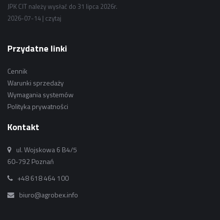
JPK CIT należy wysłać do 31 lipca 2026r.
2026-07-14 |
czytaj
Przydatne linki
Cennik
Warunki sprzedaży
Wymagania systemów
Polityka prywatności
Kontakt
ul. Wojskowa 6 B4/5
60-792 Poznań
+48 618 464 100
biuro@agrobex.info