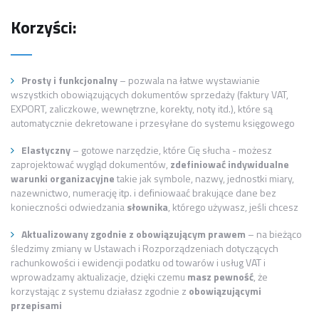
Korzyści:
Prosty i funkcjonalny
– pozwala na łatwe wystawianie
wszystkich obowiązujących dokumentów sprzedaży (faktury VAT,
EXPORT, zaliczkowe, wewnętrzne, korekty, noty itd.), które są
automatycznie dekretowane i przesyłane do systemu księgowego
Elastyczny
– gotowe narzędzie, które Cię słucha - możesz
zaprojektować wygląd dokumentów,
zdefiniować indywidualne
warunki organizacyjne
takie jak symbole, nazwy, jednostki miary,
nazewnictwo, numerację itp. i definiowaać brakujące dane bez
konieczności odwiedzania
słownika
, którego używasz, jeśli chcesz
Aktualizowany zgodnie z obowiązującym prawem
– na bieżąco
śledzimy zmiany w Ustawach i Rozporządzeniach dotyczących
rachunkowości i ewidencji podatku od towarów i usług VAT i
wprowadzamy aktualizacje, dzięki czemu
masz pewność
, że
korzystając z systemu działasz zgodnie z
obowiązującymi
przepisami