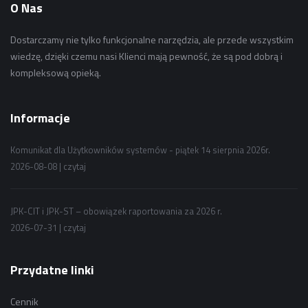
O Nas
Dostarczamy nie tylko funkcjonalne narzędzia, ale przede wszystkim
wiedzę, dzięki czemu nasi Klienci mają pewność, że są pod dobrą i
kompleksową opieką.
Informacje
Komunikat dla Użytkowników systemów - piątek 14 sierpnia 2026r.
2026-08-08 |
czytaj
JPK-CIT i JPK-ST – obowiązek raportowania za 2026 r.
2026-07-31 |
czytaj
Przydatne linki
Cennik