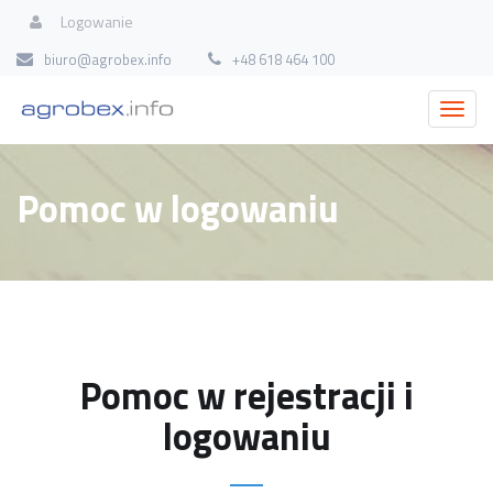
Logowanie
biuro@agrobex.info
+48 618 464 100
Pomoc w logowaniu
Pomoc w rejestracji i
logowaniu