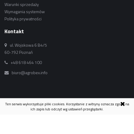
Warunki sprzedaży
Wymagania systemów
Polityka prywatności
Kontakt
ul. Wojskowa 6 B4/5
60-792 Poznań
+48 618 464 100
biuro@agrobex.info
Ten serwis wykorzystuje pliki cookies. Korzystanie z witryny oznacza zgodę na
ich zapis lub odczyt wg ustawień przeglądarki.
© 2015 Agrobex.Info